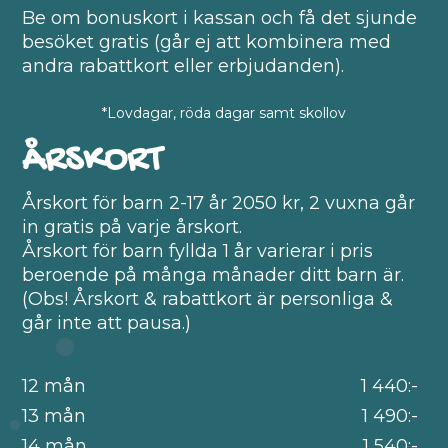
Be om bonuskort i kassan och få det sjunde
besöket gratis (går ej att kombinera med
andra rabattkort eller erbjudanden).
*Lovdagar, röda dagar samt skollov
ÅRSKORT
Årskort för barn 2-17 år 2050 kr, 2 vuxna går
in gratis på varje årskort.
Årskort för barn fyllda 1 år varierar i pris
beroende på många månader ditt barn är.
(Obs! Årskort & rabattkort är personliga &
går inte att pausa.)
12 mån
1 440:-
13 mån
1 490:-
14 mån
1 540:-