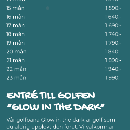
15 mån
1 590:-
16 mån
1 640:-
17 mån
1 690:-
18 mån
1 740:-
19 mån
1 790:-
20 mån
1 840:-
21 mån
1 890:-
22 mån
1 940:-
23 mån
1 990:-
ENTRÉ TILL GOLFEN
“GLOW IN THE DARK”
Vår golfbana Glow in the dark är golf som
du aldrig upplevt den förut. Vi välkomnar